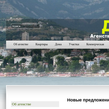
i=0
1
2
3
4
5
6
7
8
9
10
11
12
13
14
15
16
17
18
19
2
Об агенстве
Квартиры
Дома
Участки
Коммерческая
Новые предложен
Об агенстве