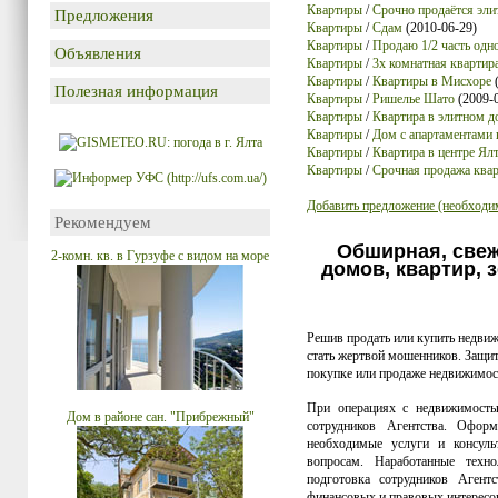
Квартиры
/
Срочно продаётся элит
Предложения
Квартиры
/
Сдам
(2010-06-29)
Квартиры
/
Продаю 1/2 часть одно
Объявления
Квартиры
/
3х комнатная квартира
Квартиры
/
Квартиры в Мисхоре
(
Полезная информация
Квартиры
/
Ришелье Шато
(2009-
Квартиры
/
Квартира в элитном до
Квартиры
/
Дом с апартаментами 
Квартиры
/
Квартира в центре Ял
Квартиры
/
Срочная продажа кварт
Добавить предложение (необходим
Рекомендуем
Обширная, свеж
2-комн. кв. в Гурзуфе с видом на море
домов, квартир,
Решив продать или купить недви
стать жертвой мошенников. Защи
покупке или продаже недвижимо
При операциях с недвижимость
Дом в районе сан. "Прибрежный"
сотрудников Агентства. Офор
необходимые услуги и консул
вопросам. Наработанные техн
подготовка сотрудников Аген
финансовых и правовых интересов