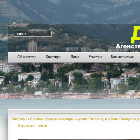
i=16
60
61
62
63
64
65
66
67
68
69
70
71
72
73
7
Об агенстве
Квартиры
Дома
Участки
Коммерческая
Квартиры
/
Срочная продажа квартиры на улице Киевская, в районе Овощного р
Версия для печати