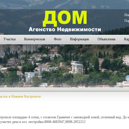
85
1786
1787
1788
1789
1790
1791
1792
1793
1794
1795
1796
1797
1798
1799
1800
1801
1802
1803
1
И
Па
Участки
Коммерческая
Фото
Информация
Объявления
Кар
асток в Нижнем Кастрополе
рополе площадью 4 сотки, с госактом.Граничит с заповедной зоной, отличный вид. До 
участке дача и хоз. постройки.8068-4683947,8098-2852212