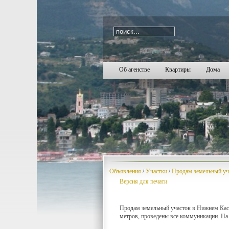
i=440
1767
1768
1769
1770
1771
1772
1773
1774
1775
1776
1777
1778
1779
1780
1781
1782
1783
1784
17
Об агенстве
Квартиры
Дома
Объявления
/
Участки
/
Продам земельный уч
Версия для печати
Продам земельный участок в Нижнем Каст
метров, проведены все коммуникации. На 