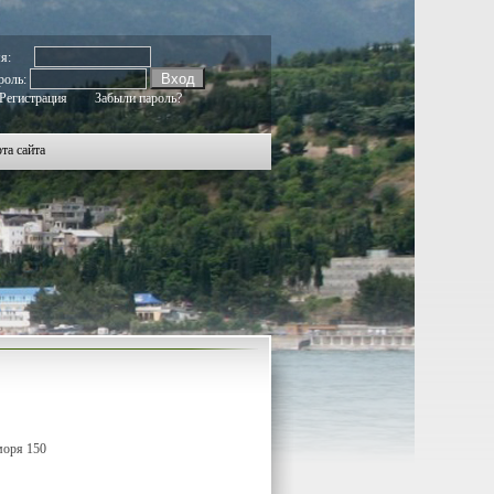
804
1805
1806
1807
1808
1809
1810
1811
1812
1813
1814
1815
1816
1817
1818
1819
1820
1821
1822
мя:
роль:
Регистрация
Забыли пароль?
та сайта
моря 150