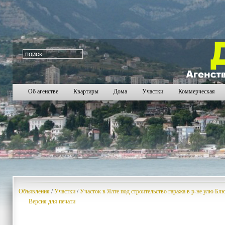
i=413
408
409
410
411
412
413
414
415
416
41
Об агенстве
Квартиры
Дома
Участки
Коммерческая
Объявления
/
Участки
/
Участок в Ялте под строительство гаража в р-не улю Бл
Версия для печати