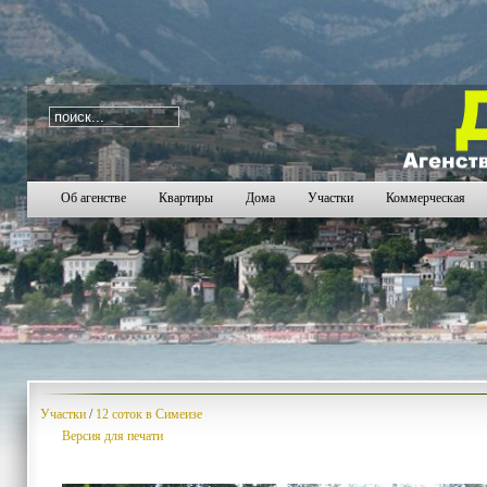
i=65
2028
2029
2030
2031
2032
2033
2034
2
Об агенстве
Квартиры
Дома
Участки
Коммерческая
Участки
/
12 соток в Симеизе
Версия для печати