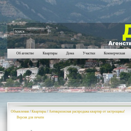
i=105
2646
2647
2648
2649
2650
2651
2652
2
Об агенстве
Квартиры
Дома
Участки
Коммерческая
Объявления
/
Квартиры
/
Антикризисная распродажа квартир от застрощика!
Версия для печати