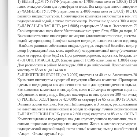
1)-БЕЛЫЙ ДОМ ГУРЗУФ (старая цена от 1.700$ новая цена от 1.000$) 13 ЭТ
пляж, электромобили для трансфера на пляж. Все квартиры имеют панорамно
2)-ФАМИЛИЯ ГУРЗУФ (старая цена от 2.400$ новая цена от 1.400$) 10 ЭТА
развитой инфраструктурой. Преимущество комплекса заключается в том, что
подогреваемой водой, а также фитнесс-центр. Расстояние до моря 300 м чере
3)-ДАРСАН-ПАЛАС ЯЛТА (от 1.600$) квартиры от 35 кв.м. Заселенность
Свой охраняемый парк более Местоположение: центр Ялта, 650м до моря, 1
Высококачественное инженерное оснащение (автономное отопление, система 
водой, мусоропровод, 2 лифта в каждом подъезде, выполненные по индивиду
-Наиболее развитая собственная инфраструктура: открытый бассейн с подогр
центр (тренажерный зал, класс аэробики), оздоровительный центр (стоматоло
кафе на террасе, фито-бар2 га. Прогулочные дорожки, подсветка, беседки, 
4)-ЭГОИСТ МАССАНДРА (старая цена от 1.650$ новая цена от 1.380$) кварт
Дом расположен в районе Массандры, 600 м до набережной. Прекрасный пан
квартир от 65 кв.м. до 144 кв.м.
5)-НИКИТСКИЙ ДВОРЕЦ (от 3.200$) квартиры от 40 кв.м. Заселенность
Крымским институтом курортной индустрии «Лигма» комплекс «Приморский
идеально подходящим как для сезонного, так и для круглогодичного отдых
Расположение комплекса очень удобно, всего в 20 метрах от кромки воды в 
собранные по всему миру. Возраст некоторых из них достигает 300 лет. элек
6)-РЕСПЕКТ-ХОЛЛ (цена от 420.000$ за квартиру) от 65 кв.м. ДО 19 ЭТА
Элитный жилой комплекс Respect Hall площадью в 3 гектара, расположенный
не имеет аналогов в нашей стране и создан по образцу лучших респектабельн
7)-ПРИМОРСКИЙ ПАРК- (цена о 2.600 евро) квартиры от 85 кв.м. ОСТ
Комплекс идеально подходящий как для круглогодичного проживания, так и 
окнами, широкими и просторными лоджиями. Жизнь в комплексе размерена и н
подогреваемой морской водой, гостиничный комплекс, выход на собственный
«Апарт – Отель» круглый год.