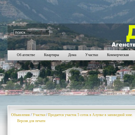
i=473
1335
1336
1337
1338
1339
1340
1341
1
Об агенстве
Квартиры
Дома
Участки
Коммерческая
Объявления
/
Участки
/
Продается участок 5 соток в Алупке в заповедной зоне.
Версия для печати