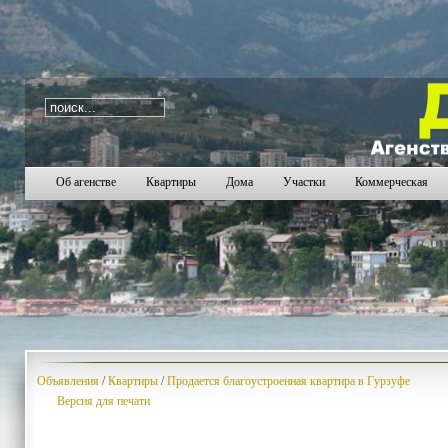
i=179
291
292
293
294
295
296
297
298
299
30
Об агенстве
Квартиры
Дома
Участки
Коммерческая
Объявления
/
Квартиры
/
Продается благоустроенная квартира в Гурзуфе
Версия для печати