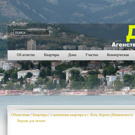
i=163
582
583
584
585
586
587
588
589
590
59
Об агенстве
Квартиры
Дома
Участки
Коммерческая
Объявления
/
Квартиры
/
2-комнатная квартира в г. Ялта, Кореиз (Маяковского)
Версия для печати