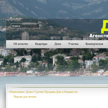
i=359
381
382
383
384
385
386
387
388
389
39
Об агенстве
Квартиры
Дома
Участки
Коммерческая
Объявления
/
Дома
/
Срочно Продажа Дом в Кацивелли
Версия для печати