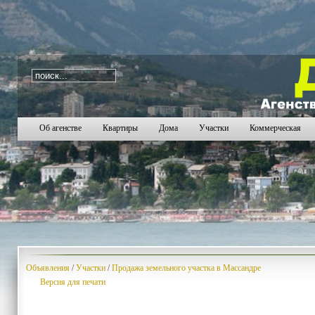
i=461
2226
2227
2228
2229
2230
2231
2232
2
Об агенстве
Квартиры
Дома
Участки
Коммерческая
Объявления
/
Участки
/
Продажа земельного участка в Массандре
Версия для печати