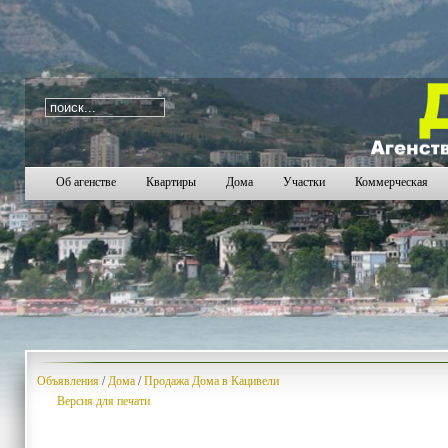
i=327
963
964
965
966
967
968
969
970
971
97
Об агенстве
Квартиры
Дома
Участки
Коммерческая
Объявления
/
Дома
/
Продажа Дома в Кацивели
Версия для печати