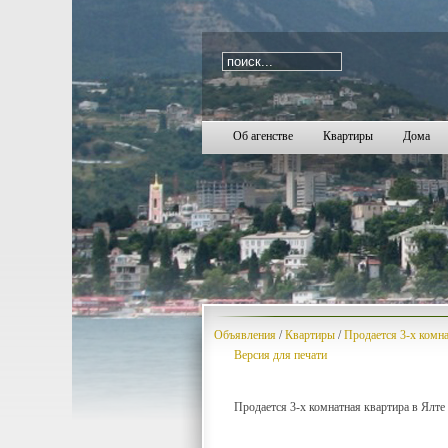
i=113
1155
1156
1157
1158
1159
1160
1161
1162
1163
1164
1165
1166
1167
1168
1169
1170
1171
1172
11
Об агенстве
Квартиры
Дома
Объявления
/
Квартиры
/
Продается 3-х комна
Версия для печати
Продается 3-х комнатная квартира в Ялте 