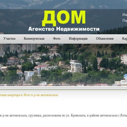
73
1174
1175
1176
1177
1178
1179
1180
1181
1182
1183
1184
1185
1186
1187
1188
1189
1190
1191
1
И
Па
Участки
Коммерческая
Фото
Информация
Объявления
Кар
тная квартира в Ялте в р-не автовокзала
в р-не автовокзала, грузинка, расположена по ул. Кривошта, в районе автовокзала г.Ялт