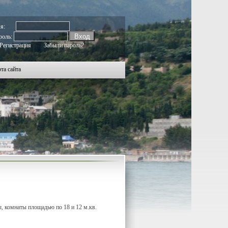
192
1193
1194
1195
1196
1197
1198
1199
1200
1201
1202
1203
1204
1205
1206
1207
1208
1209
1210
мя:
роль:
Регистрация
Забыли пароль?
та сайта
ы, комнаты площадью по 18 и 12 м.кв.