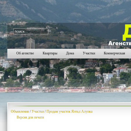
i=460
2076
2077
2078
2079
2080
2081
2082
2
Об агенстве
Квартиры
Дома
Участки
Коммерческая
Объявления
/
Участки
/
Продам участок Ялта,г.Алупка
Версия для печати