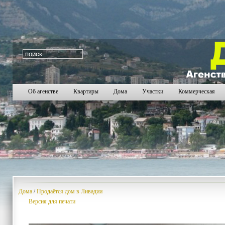
i=59
1128
1129
1130
1131
1132
1133
1134
11
Об агенстве
Квартиры
Дома
Участки
Коммерческая
Дома
/
Продаётся дом в Ливадии
Версия для печати