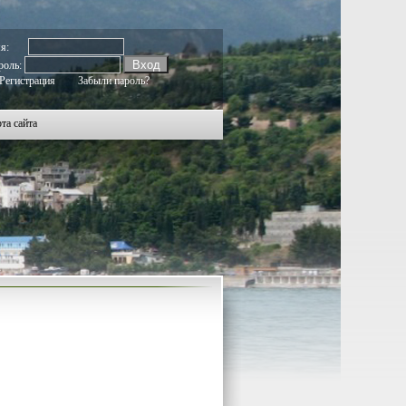
129
130
131
132
133
134
135
136
137
138
139
140
141
142
143
144
145
146
147
148
149
150
151
152
153
мя:
роль:
Регистрация
Забыли пароль?
та сайта