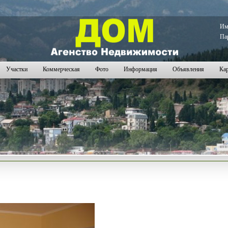
104
105
106
107
108
109
110
111
112
113
114
115
116
117
118
119
120
121
122
123
124
125
126
127
128
И
Па
Участки
Коммерческая
Фото
Информация
Объявления
Кар