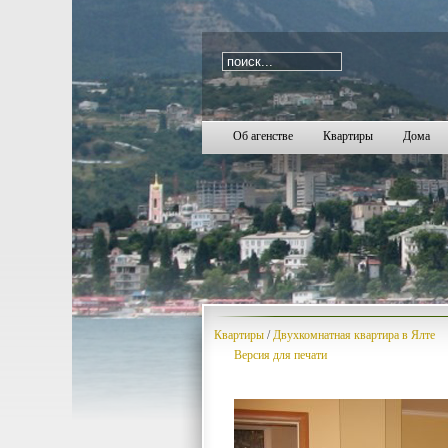
i=34
69
70
71
72
73
74
75
76
77
78
79
80
81
82
83
84
85
86
87
88
89
90
91
92
93
94
95
96
97
98
99
100
101
102
103
Об агенстве
Квартиры
Дома
Квартиры
/
Двухкомнатная квартира в Ялте
Версия для печати