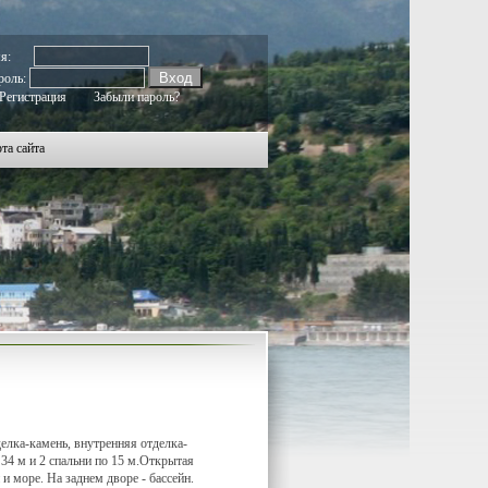
527
2528
2529
2530
2531
2532
2533
2534
2535
2536
2537
2538
2539
2540
2541
2542
2543
2544
2545
мя:
роль:
Регистрация
Забыли пароль?
та сайта
елка-камень, внутренняя отделка-
 34 м и 2 спальни по 15 м.Открытая
 и море. На заднем дворе - бассейн.