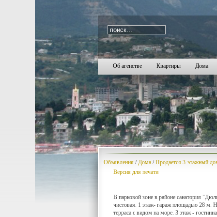
i=391
2490
2491
2492
2493
2494
2495
2496
2497
2498
2499
2500
2501
2502
2503
2504
2505
2506
2507
25
Об агенстве
Квартиры
Дома
Объявления
/
Дома
/
Продается 3-этажный дом
Версия для печати
В парковой зоне в районе санатория "Дюл
чистовая. 1 этаж- гараж площадью 28 м. 
терраса с видом на море. 3 этаж - гостинн