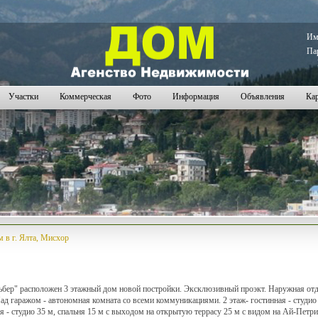
08
2509
2510
2511
2512
2513
2514
2515
2516
2517
2518
2519
2520
2521
2522
2523
2524
2525
2526
2
И
Па
Участки
Коммерческая
Фото
Информация
Объявления
Кар
 в г. Ялта, Мисхор
ьбер" расположен 3 этажный дом новой постройки. Эксклюзивный проэкт. Наружная отд
Над гаражом - автономная комната со всеми коммуникациями. 2 этаж- гостинная - студио
ая - студио 35 м, спальня 15 м с выходом на открытую террасу 25 м с видом на Ай-Петри