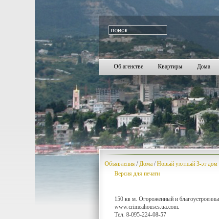
i=316
2004
2005
2006
2007
2008
2009
2010
2011
2012
2013
2014
2015
2016
2017
2018
2019
2020
2021
20
Об агенстве
Квартиры
Дома
Объявления
/
Дома
/
Новый уютный 3-эт дом 
Версия для печати
150 кв м. Огороженный и благоустроенны
www.crimeahouses.ua.com.
Тел. 8-095-224-08-57