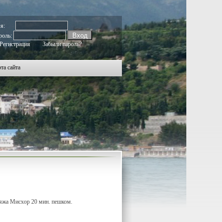
041
2042
2043
2044
2045
2046
2047
2048
2049
2050
2051
2052
2053
2054
2055
2056
2057
2058
2059
мя:
роль:
Регистрация
Забыли пароль?
та сайта
ляжа Мисхор 20 мин. пешком.