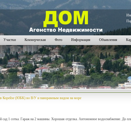
22
2023
2024
2025
2026
2027
2028
2029
2030
2031
2032
2033
2034
2035
2036
2037
2038
2039
2040
2
И
Па
Участки
Коммерческая
Фото
Информация
Объявления
Кар
в Корейзе (ЮБК) во В/У и панорамным видом на море
й сад 1 сотка. Гараж на 2 машины. Хорошая отделка. Автономное водоснабжение. До п