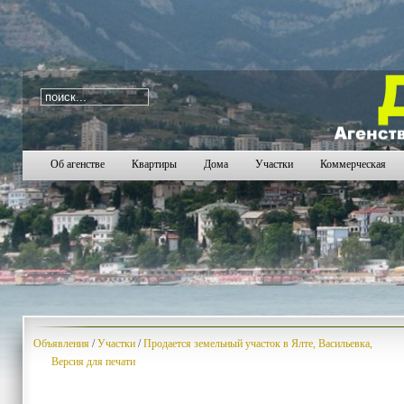
i=488
894
895
896
897
898
899
900
901
902
90
Об агенстве
Квартиры
Дома
Участки
Коммерческая
Объявления
/
Участки
/
Продается земельный участок в Ялте, Васильевка,
Версия для печати