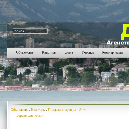
i=134
1614
1615
1616
1617
1618
1619
1620
1
Об агенстве
Квартиры
Дома
Участки
Коммерческая
Объявления
/
Квартиры
/
Продажа квартиры в Ялте
Версия для печати