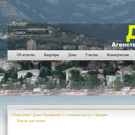
i=372
2331
2332
2333
2334
2335
2336
2337
2
Об агенстве
Квартиры
Дома
Участки
Коммерческая
Объявления
/
Дома
/
Продамажа 3-х этажную виллу в Ливадии
Версия для печати