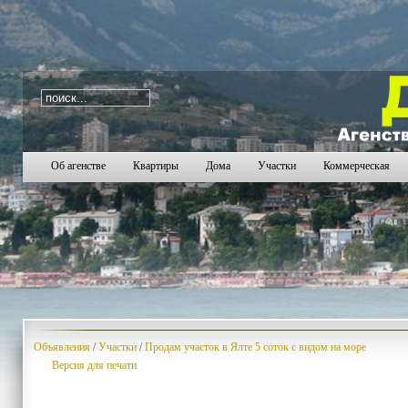
i=405
1899
1900
1901
1902
1903
1904
1905
1
Об агенстве
Квартиры
Дома
Участки
Коммерческая
Объявления
/
Участки
/
Продам участок в Ялте 5 соток с видом на море
Версия для печати