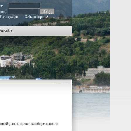
мя:
роль:
Регистрация
Забыли пароль?
та сайта
товый рынок, остановка общественного