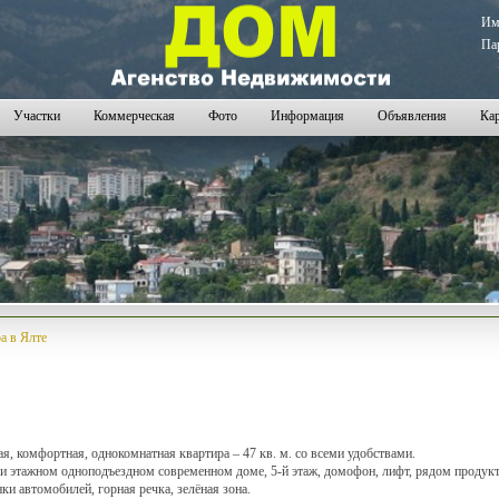
И
Па
Участки
Коммерческая
Фото
Информация
Объявления
Кар
а в Ялте
я, комфортная, однокомнатная квартира – 47 кв. м. со всеми удобствами.
9-и этажном одноподъездном современном доме, 5-й этаж, домофон, лифт, рядом продук
ки автомобилей, горная речка, зелёная зона.