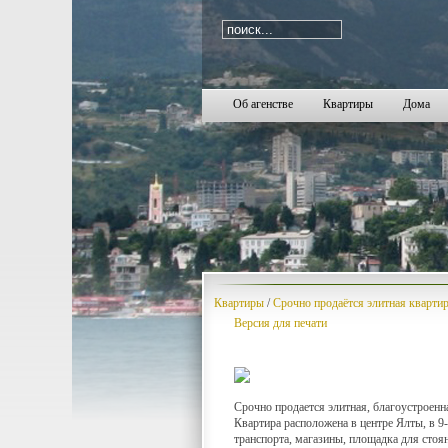
Об агенстве
Квартиры
Дома
Квартиры
/
Срочно продаётся элитная квартир
Версия для печати
Срочно продается элитная, благоустроенна
Квартира расположена в центре Ялты, в 
транспорта, магазины, площадка для стоян