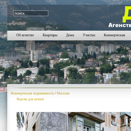
i=690
Об агенстве
Квартиры
Дома
Участки
Коммерческая
Коммерческая недвижимость
/
Магазин
Версия для печати