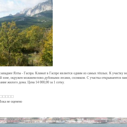
ападнее Ялты - Гаспра. Климат в Гаспре является одним из самых тёплых. К участку в
й зоне, окружен можжевелово-дубовыми лесами, сосняком. С участка открываентся пан
ание жилого дома. Цена 14 000,00 за 1 сотку.
: Пока не оценено