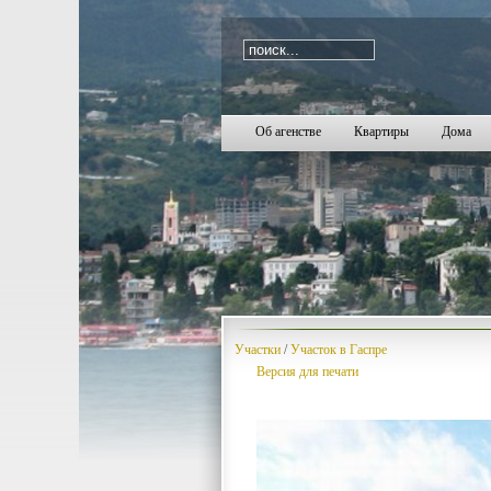
i=635
Об агенстве
Квартиры
Дома
Участки
/
Участок в Гаспре
Версия для печати