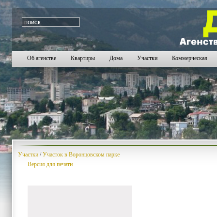
i=656
Об агенстве
Квартиры
Дома
Участки
Коммерческая
Участки
/
Участок в Воронцовском парке
Версия для печати