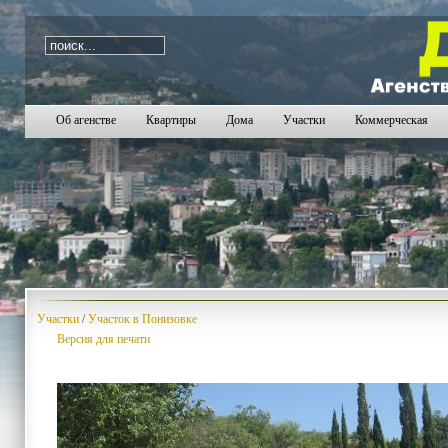
i=669
Об агенстве
Квартиры
Дома
Участки
Коммерческая
Участки
/
Участок в Понизовке
Версия для печати