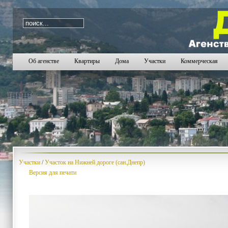
i=642
Об агенстве
Квартиры
Дома
Участки
Коммерческая
Участки
/
Участок на Нижней дороге (сан.Днепр)
Версия для печати