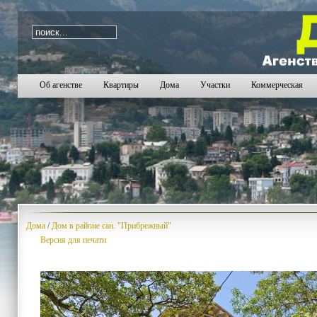
i=593
Об агенстве
Квартиры
Дома
Участки
Коммерческая
Дома
/
Дом в районе сан. "Прибрежный"
Версия для печати