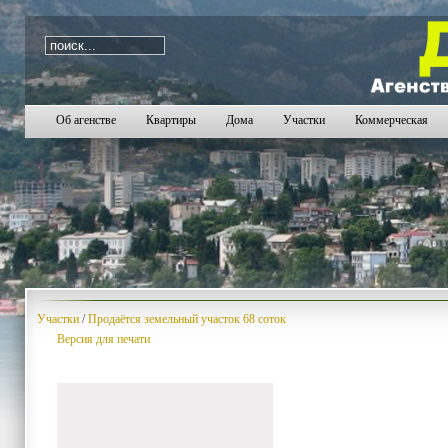
i=646
Об агенстве
Квартиры
Дома
Участки
Коммерческая
Участки
/
Продаётся земельный участок 68 соток
Версия для печати