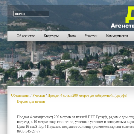
i=1935
Об агенстве
Квартиры
Дома
Участки
Коммерческая
Объявления
/
Участки
/
Продам 4 сотки 200 метров до набережной Гурзуфа!
Версия для печати
Продам 4 сотки(госакт) 200 метров от пляжей ПГТ Гурзуф, рядом с дом от
подъезд, в 10 метрах вода газ и эл-во, участок с уклоном и панорамным вид
Цена 16 тыс$ Торг! Идеально под минигостиницу (возможен вариант совмест
8905-545-27-77