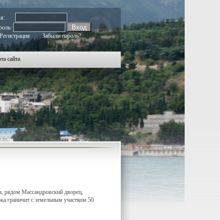
мя:
роль:
Регистрация
Забыли пароль?
та сайта
ода, рядом Массандровский дворец,
тока граничит с земельным участком 50