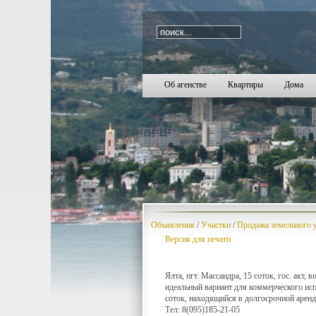
i=1916
Об агенстве
Квартиры
Дома
Объявления
/
Участки
/
Продажа земельного у
Версия для печати
Ялта, пгт. Массандра, 15 соток, гос. акт
идеальный вариант для коммерческого испо
соток, находящийся в долгосрочной аренде 
Тел: 8(095)185-21-05