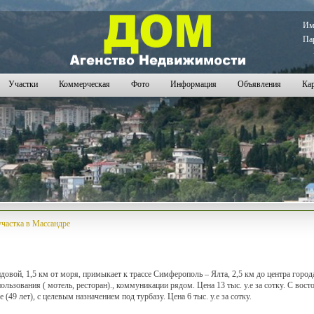
И
Па
Участки
Коммерческая
Фото
Информация
Объявления
Кар
частка в Массандре
, видовой, 1,5 км от моря, примыкает к трассе Симферополь – Ялта, 2,5 км до центра гор
льзования ( мотель, ресторан)., коммуникации рядом. Цена 13 тыс. у.е за сотку. С вос
(49 лет), с целевым назначением под турбазу. Цена 6 тыс. у.е за сотку.