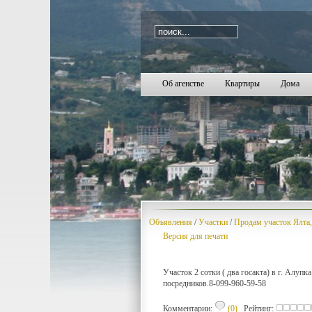
i=1871
Об агенстве
Квартиры
Дома
Объявления
/
Участки
/
Продам участок Ялта
Версия для печати
Участок 2 сотки ( два госакта) в г. Алуп
посредников.8-099-960-59-58
Комментарии:
(0)
Рейтинг: