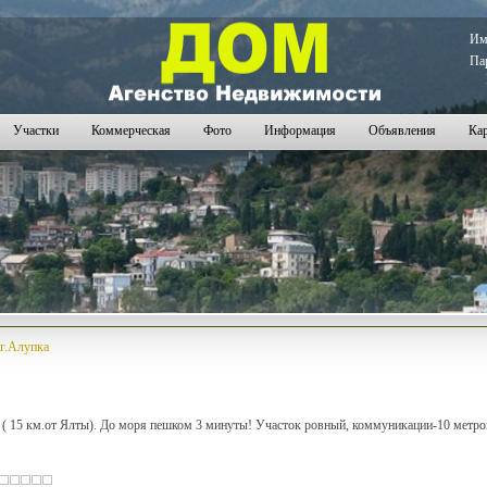
И
Па
Участки
Коммерческая
Фото
Информация
Объявления
Кар
,г.Алупка
ка ( 15 км.от Ялты). До моря пешком 3 минуты! Участок ровный, коммуникации-10 метро