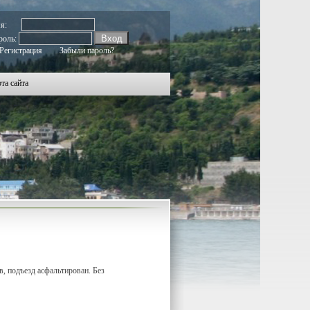
мя:
роль:
Регистрация
Забыли пароль?
та сайта
в, подъезд асфальтирован. Без