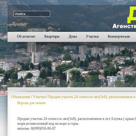
i=1795
Об агенстве
Квартиры
Дома
Участки
Коммерческая
Объявления
/
Участки
/
Продам участок-24 сотки.гос.акт(3x8), расположенном в
Версия для печати
Продам участок-24 сотки.гос.акт(3x8), расположенном в пгт.Алупка ( крым,
моря,великолепный вид на море и горы.
наталья- 8(099)950-80-87