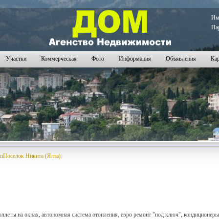
И
Па
Участки
Коммерческая
Фото
Информация
Объявления
Кар
пПоселок Никита (Ялта).
оллеты на окнах, автономная система отопления, евро ремонт "под ключ", кондиционеры,