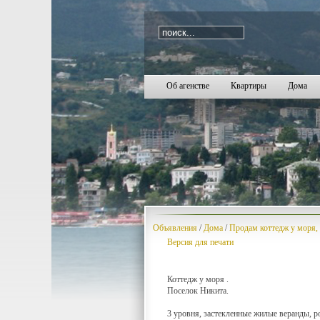
i=1471
Об агенстве
Квартиры
Дома
Объявления
/
Дома
/
Продам коттедж у моря, 
Версия для печати
Коттедж у моря .
Поселок Никита.
3 уровня, застекленные жилые веранды, р