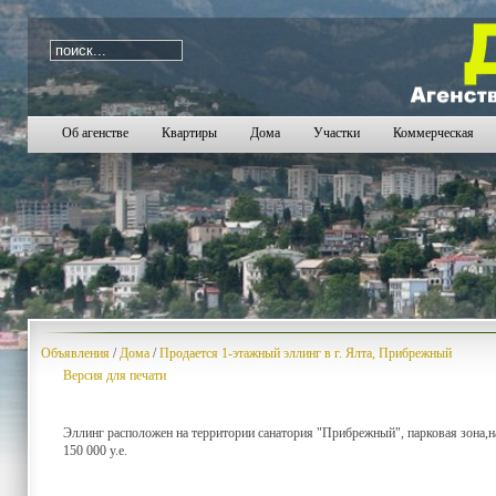
i=1637
Об агенстве
Квартиры
Дома
Участки
Коммерческая
Объявления
/
Дома
/
Продается 1-этажный эллинг в г. Ялта, Прибрежный
Версия для печати
Эллинг расположен на территории санатория "Прибрежный", парковая зона,н
150 000 у.е.