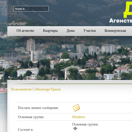
Об агенстве
Квартиры
Дома
Участки
Коммерческая
Пользователи
/
24hoursppcYpacax
Послать личное сообщение:
Основная группа:
Members
Основная группа:
Состоит в: