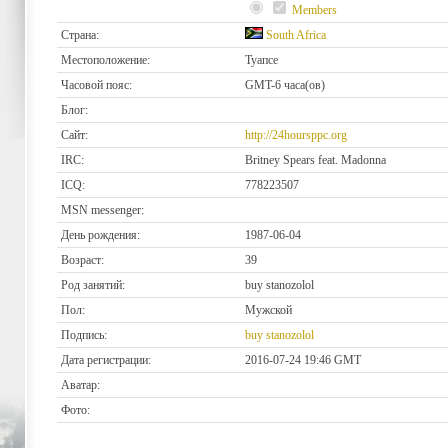
Members
Страна:
South Africa
Местоположение:
Туапсе
Часовой пояс:
GMT-6 часа(ов)
Блог:
Сайт:
http://24hoursppc.org
IRC:
Britney Spears feat. Madonna
ICQ:
778223507
MSN messenger:
День рождения:
1987-06-04
Возраст:
39
Род занятий:
buy stanozolol
Пол:
Мужской
Подпись:
buy stanozolol
Дата регистрации:
2016-07-24 19:46 GMT
Аватар:
Фото: