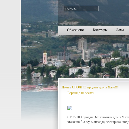
Об агенстве
Квартиры
Дома
Дома
/
СРОЧНО продам дом в Ялте!!!!
Версия для печати
СРОЧНО продам 3-х этажный дом в Ялте, по
этаже по 2-а с/у, мансарда, электрика, во