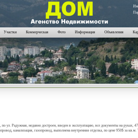
И
Па
Участки
Коммерческая
Фото
Информация
Объявления
Кар
 ул. Радужная, недавно достроен, введен в эксплуатацию, все документы на руках, 477
допровод, канализация, газопровод, выполнена внутренняя отделка, по цене 950$ за кв.м. 