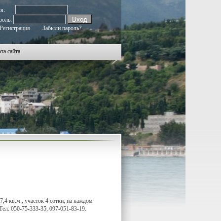
мя:
роль:
Регистрация
Забыли пароль?
та сайта
,4 кв.м., участок 4 сотки, на каждом
Тел: 050-75-333-35; 097-051-83-19.